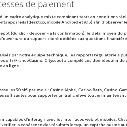
itesses de paiement
té un cadre analytique mixte combinant tests en conditions réel
nts appareils (desktop, mobile Android et iOS) afin d’observer le
pôt (du clic « déposer » à la confirmation), le délai moyen du p
s d’ouverture du support client dédiées aux questions financiè
sés par notre équipe technique, les rapports regulatoriels publi
t Reddit r/FranceCasino. Cityscoot a compilé ces données afin d
o en ligne.
sse les 50 M€ par mois : Casino Alpha, Casino Beta, Casino Gam
s suffisantes pour supporter un trafic élevé tout en maintenant 
ium capables d’interagir avec les interfaces web et mobiles. Ch
vérifier la cohérence des résultats lorsqu’un captcha ou une au