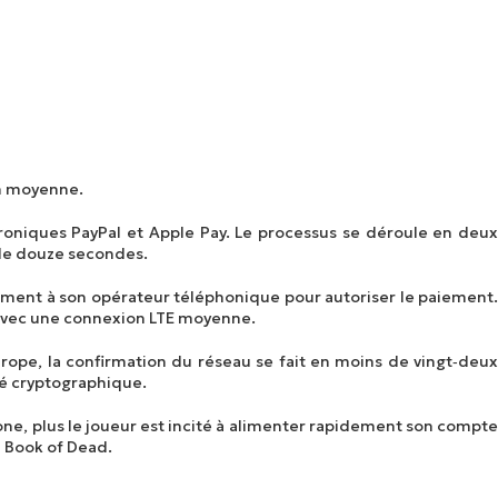
en moyenne.
ctroniques PayPal et Apple Pay. Le processus se déroule en deux
 de douze secondes.
ement à son opérateur téléphonique pour autoriser le paiement.
 avec une connexion LTE moyenne.
ope, la confirmation du réseau se fait en moins de vingt‑deux
té cryptographique.
hone, plus le joueur est incité à alimenter rapidement son compte
 Book of Dead.