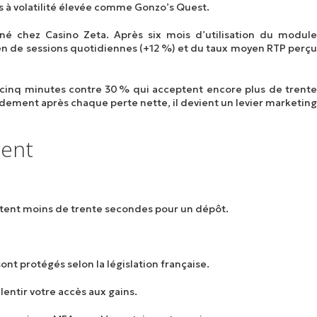
s à volatilité élevée comme Gonzo’s Quest.
é chez Casino Zeta. Après six mois d’utilisation du module
en de sessions quotidiennes (+12 %) et du taux moyen RTP perçu
e cinq minutes contre 30 % qui acceptent encore plus de trente
idement après chaque perte nette, il devient un levier marketing
ment
mettent moins de trente secondes pour un dépôt.
nt protégés selon la législation française.
entir votre accès aux gains.