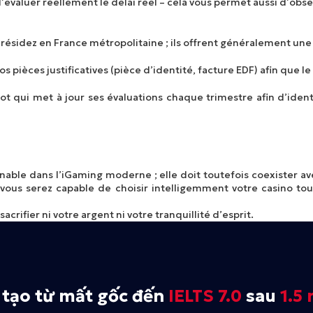
 d’évaluer réellement le délai réel – cela vous permet aussi d’ob
s résidez en France métropolitaine ; ils offrent généralement une
os pièces justificatives (pièce d’identité, facture EDF) afin que l
 qui met à jour ses évaluations chaque trimestre afin d’identif
nable dans l’iGaming moderne ; elle doit toutefois coexister ave
e vous serez capable de choisir intelligemment votre casino to
crifier ni votre argent ni votre tranquillité d’esprit.
 tạo từ mất gốc đến
IELTS 7.0
sau
1.5