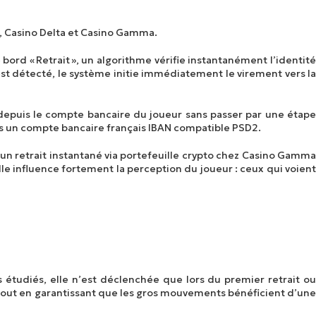
ha, Casino Delta et Casino Gamma.
rd « Retrait », un algorithme vérifie instantanément l’identité
st détecté, le système initie immédiatement le virement vers la
 depuis le compte bancaire du joueur sans passer par une étape
rs un compte bancaire français IBAN compatible PSD2.
un retrait instantané via portefeuille crypto chez Casino Gamma
le influence fortement la perception du joueur : ceux qui voient
 étudiés, elle n’est déclenchée que lors du premier retrait ou
 tout en garantissant que les gros mouvements bénéficient d’une