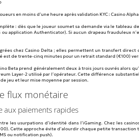
s
aux joueurs en moins d’une heure après validation KYC : Casino Alp
lète : dès que le joueur soumet sa demande via le tableau de bo
 ou application Authenticator). Si aucun drapeau frauduleux n’e
grées chez Casino Delta ; elles permettent un transfert direct
é est de trente‑cinq minutes pour un retrait standard (€100) ve
ino Beta prend généralement deux à trois jours ouvrés alors qu’
um Layer‑2 utilisé par l’opérateur. Cette différence substantiel
de jeu et leur mise moyenne par session.
le flux monétaire
ée aux paiements rapides
re les usurpations d’identité dans l’iGaming. Chez les casinos
000). Cette approche évite d’alourdir chaque petite transaction
S ou notification push).