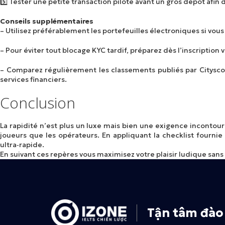
5️⃣ Tester une petite transaction pilote avant un gros dépôt afin
Conseils supplémentaires
– Utilisez préférablement les portefeuilles électroniques si vou
– Pour éviter tout blocage KYC tardif, préparez dès l’inscription v
– Comparez régulièrement les classements publiés par Cityscoot
services financiers.
Conclusion
La rapidité n’est plus un luxe mais bien une exigence incontour
joueurs que les opérateurs. En appliquant la checklist fourni
ultra‑rapide.
En suivant ces repères vous maximisez votre plaisir ludique sans sa
Tận tâm đào