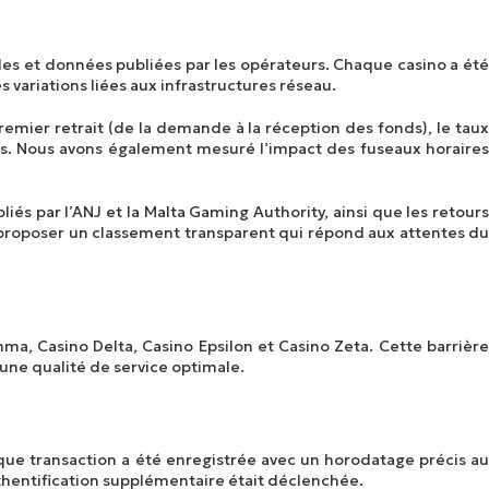
les et données publiées par les opérateurs. Chaque casino a été
s variations liées aux infrastructures réseau.
remier retrait (de la demande à la réception des fonds), le taux
res. Nous avons également mesuré l’impact des fuseaux horaires
és par l’ANJ et la Malta Gaming Authority, ainsi que les retours
e proposer un classement transparent qui répond aux attentes du
ma, Casino Delta, Casino Epsilon et Casino Zeta. Cette barrière
une qualité de service optimale.
aque transaction a été enregistrée avec un horodatage précis au
thentification supplémentaire était déclenchée.