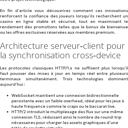
En fin d’article vous découvrirez comment ces innovations
renforcent la confiance des joueurs lorsqu’ils recherchent un
casino en ligne stable et sécurisé, tout en maximisant le
rendement des promotions telles que le bonus de bienvenue
ou les offres exclusives réservées aux membres premium.
Architecture serveur‑client pour
la synchronisation cross‑device
Les protocoles classiques HTTP/1.x ne suffisent plus lorsqu’il
faut pousser des mises à jour en temps réel entre plusieurs
terminaux simultanément. Trois technologies dominent
aujourd’hui :
WebSocket maintient une connexion bidirectionnelle
persistante avec un faible overhead, idéal pour les jeux à
haute fréquence comme le craps ou le baccarat live.
HTTP/2 introduit le multiplexage des flux sur une même
connexion TLS, réduisant ainsi le nombre de round‑trip
nécessaires pour charger les assets graphiques d’une