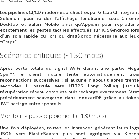
Les pipelines CI/CD modernes orchestrés par GitLab CI intègrent
Selenium pour valider l’affichage fonctionnel sous Chrome
Desktop et Safari Mobile ainsi qu’Appium pour reproduire
exactement les gestes tactiles effectués sur iOS/Android lors
d’un spin rapide ou lors du drag&drop nécessaire aux jeux
“Craps”.
Scénarios critiques (~130 mots)
Après perte totale du signal Wi‑Fi durant une partie Mega
Spin™, le client mobile tente automatiquement trois
reconnections successives ; si aucune n’aboutit après trente
secondes il bascule vers HTTPS Long Polling jusqu’à
récupération réseau complète puis recharge exactement l’état
précédemment sauvegardé dans IndexedDB grâce au token
JWT partagé entre appareils.
Monitoring post‑déploiement (~130 mots)
Une fois déployées, toutes les instances génèrent leurs logs
JSON vers ElasticSearch puis sont agrégées via Kibana