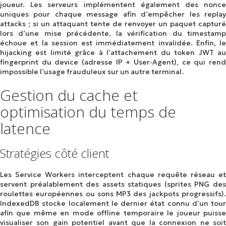
joueur. Les serveurs implémentent également des nonce
uniques pour chaque message afin d’empêcher les replay
attacks ; si un attaquant tente de renvoyer un paquet capturé
lors d’une mise précédente, la vérification du timestamp
échoue et la session est immédiatement invalidée. Enfin, le
hijacking est limité grâce à l’attachement du token JWT au
fingerprint du device (adresse IP + User‑Agent), ce qui rend
impossible l’usage frauduleux sur un autre terminal.
Gestion du cache et
optimisation du temps de
latence
Stratégies côté client
Les Service Workers interceptent chaque requête réseau et
servent préalablement des assets statiques (sprites PNG des
roulettes européennes ou sons MP3 des jackpots progressifs).
IndexedDB stocke localement le dernier état connu d’un tour
afin que même en mode offline temporaire le joueur puisse
visualiser son gain potentiel avant que la connexion ne soit