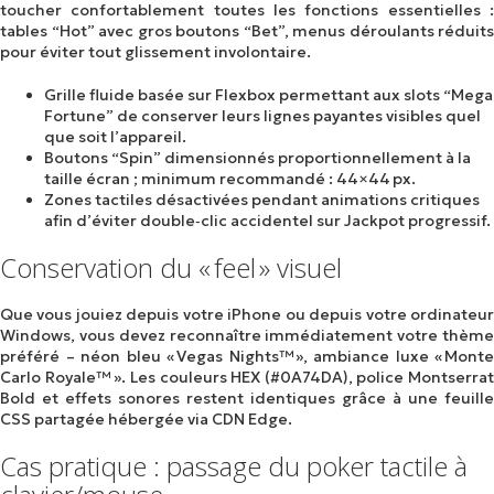
toucher confortablement toutes les fonctions essentielles :
tables “Hot” avec gros boutons “Bet”, menus déroulants réduits
pour éviter tout glissement involontaire.
Grille fluide basée sur Flexbox permettant aux slots “Mega
Fortune” de conserver leurs lignes payantes visibles quel
que soit l’appareil.
Boutons “Spin” dimensionnés proportionnellement à la
taille écran ; minimum recommandé : 44×44 px.
Zones tactiles désactivées pendant animations critiques
afin d’éviter double‑clic accidentel sur Jackpot progressif.
Conservation du « feel » visuel
Que vous jouiez depuis votre iPhone ou depuis votre ordinateur
Windows, vous devez reconnaître immédiatement votre thème
préféré – néon bleu « Vegas Nights™ », ambiance luxe « Monte
Carlo Royale™ ». Les couleurs HEX (#0A74DA), police Montserrat
Bold et effets sonores restent identiques grâce à une feuille
CSS partagée hébergée via CDN Edge.
Cas pratique : passage du poker tactile à