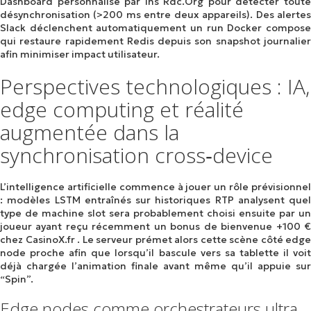
Dashboard personnalisé par Ins Rdc.Org pour détecter toute
désynchronisation (>200 ms entre deux appareils). Des alertes
Slack déclenchent automatiquement un run Docker compose
qui restaure rapidement Redis depuis son snapshot journalier
afin minimiser impact utilisateur.
Perspectives technologiques : IA,
edge computing et réalité
augmentée dans la
synchronisation cross‑device
L’intelligence artificielle commence à jouer un rôle prévisionnel
: modèles LSTM entraînés sur historiques RTP analysent quel
type de machine slot sera probablement choisi ensuite par un
joueur ayant reçu récemment un bonus de bienvenue +100 €
chez CasinoX.fr . Le serveur prémet alors cette scène côté edge
node proche afin que lorsqu’il bascule vers sa tablette il voit
déjà chargée l’animation finale avant même qu’il appuie sur
“Spin”.
Edge nodes comme orchestrateurs ultra