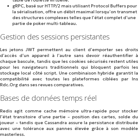
table de roulette virtuelle.
gRPC, basé sur HTTP/2 mais utilisant Protocol Buffers pour
la sérialisation, offre un débit maximal lorsqu’on transmet
des structures complexes telles que l’état complet d’une
partie de poker multi‑tableau.
Gestion des sessions persistantes
Les jetons JWT permettent au client d’emporter ses droits
d’accès d’un appareil à l’autre sans devoir réauthentifier à
chaque bascule, tandis que les cookies sécurisés restent utiles
pour les navigateurs traditionnels qui bloquent parfois les
stockage local côté script. Une combinaison hybride garantit la
compatibilité avec toutes les plateformes ciblées par Ins
Rdc.Org dans ses revues comparatives.
Bases de données temps réel
Redis agit comme cache mémoire ultra‑rapide pour stocker
l’état transitoire d’une partie – position des cartes, solde du
joueur – tandis que Cassandra assure la persistance distribuée
avec une tolérance aux pannes élevée grâce à son modèle
masterless.