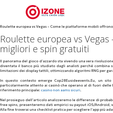
Roulette europea vs Vegas – Come le piattaforme mobili offrono p
Roulette europea vs Vegas 
migliori e spin gratuiti
Il panorama del gioco d’azzardo sta vivendo una vera rivoluzion
diventata il banco più studiato dagli analisti perché combina se
limitazioni dei display tattili, ottimizzando algoritmi RNG per ga
In questo contesto emerge Cop28Eusideevents.Eu, un sito ind
particolarmente attento ai casinò che operano al di fuori delle 
riferimento principale:
casino non aams sicuri
.
Nel prosieguo dell’articolo analizzeremo le differenze di proba
free spins, presenteremo dati empirici su payout iOS/Android, va
Alla fine troverai una checklist pratica per scegliere l’app più ad