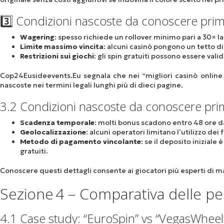
3️⃣ Condizioni nascoste da conoscere prima
Wagering
: spesso richiede un rollover minimo pari a 30× la 
Limite massimo vincita
: alcuni casinò pongono un tetto di
Restrizioni sui giochi
: gli spin gratuiti possono essere vali
Cop24Eusideevents.Eu segnala che nei “migliori casinò online 
nascoste nei termini legali lunghi più di dieci pagine.
3.2 Condizioni nascoste da conoscere prima
Scadenza temporale
: molti bonus scadono entro 48 ore dal
Geolocalizzazione
: alcuni operatori limitano l’utilizzo dei
Metodo di pagamento vincolante
: se il deposito iniziale
gratuiti.
Conoscere questi dettagli consente ai giocatori più esperti di mas
Sezione 4 – Comparativa delle pe
4.1 Case study: “EuroSpin” vs “VegasWheel”