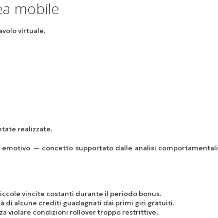
pea mobile
avolo virtuale.
ntate realizzate.
so emotivo — concetto supportato dalle analisi comportamentali
ccole vincite costanti durante il periodo bonus.
 di alcune crediti guadagnati dai primi giri gratuiti.
a violare condizioni rollover troppo restrittive.