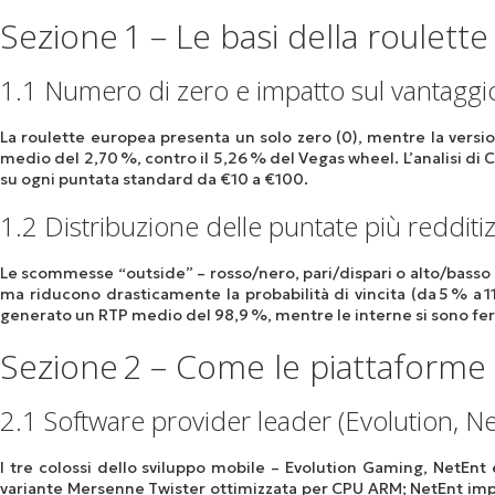
Sezione 1 – Le basi della roulett
1.1 Numero di zero e impatto sul vantaggio
La roulette europea presenta un solo zero (0), mentre la versi
medio del 2,70 %, contro il 5,26 % del Vegas wheel. L’analisi di
su ogni puntata standard da €10 a €100.
1.2 Distribuzione delle puntate più redditiz
Le scommesse “outside” – rosso/nero, pari/dispari o alto/basso –
ma riducono drasticamente la probabilità di vincita (da 5 % a 
generato un RTP medio del 98,9 %, mentre le interne si sono ferm
Sezione 2 – Come le piattaforme m
2.1 Software provider leader (Evolution, Ne
I tre colossi dello sviluppo mobile – Evolution Gaming, NetEnt
variante Mersenne Twister ottimizzata per CPU ARM; NetEnt imp