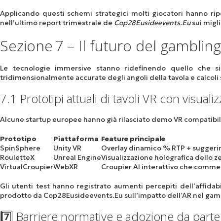
Applicando questi schemi strategici molti giocatori hanno ri
nell’ultimo report trimestrale de
Cop28Eusideevents.Eu
sui migl
Sezione 7 – Il futuro del gamblin
Le tecnologie immersive stanno ridefinendo quello che sign
tridimensionalmente accurate degli angoli della tavola e calcoli s
7.1 Prototipi attuali di tavoli VR con visual
Alcune startup europee hanno già rilasciato demo VR compatibil
Prototipo
Piattaforma
Feature principale
SpinSphere
Unity VR
Overlay dinamico % RTP + suggerim
RouletteX
Unreal Engine
Visualizzazione holografica dello ze
VirtualCroupier
WebXR
Croupier AI interattivo che comme
Gli utenti test hanno registrato aumenti percepiti dell’affidabi
prodotto da Cop28Eusideevents.Eu sull’impatto dell’AR nel gam
7️⃣ Barriere normative e adozione da parte 