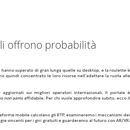
i offrono probabilità
 hanno superato di gran lunga quelle su desktop, e la roulette è
no quindi concentrato le loro risorse nell’adattare la ruota alle
iornati sui migliori operatori internazionali. Il portale è
ino non aams
affidabile. Per chi vuole approfondire subito, ecco i
ttaforme mobile calcolano gli RTP, esamineremo i meccanismi dei
e vincenti per i giri gratuiti e guarderemo al futuro con AR/VR.