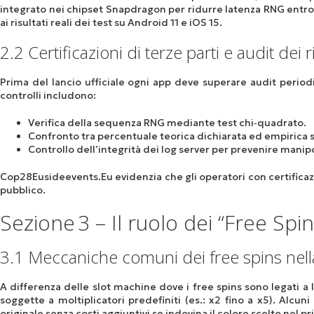
integrato nei chipset Snapdragon per ridurre latenza RNG entro 
ai risultati reali dei test su Android 11 e iOS 15.
2.2 Certificazioni di terze parti e audit dei ri
Prima del lancio ufficiale ogni app deve superare audit period
controlli includono:
Verifica della sequenza RNG mediante test chi‑quadrato.
Confronto tra percentuale teorica dichiarata ed empirica 
Controllo dell’integrità dei log server per prevenire mani
Cop28Eusideevents.Eu evidenzia che gli operatori con certificaz
pubblico.
Sezione 3 – Il ruolo dei “Free Spin
3.1 Meccaniche comuni dei free spins nella
A differenza delle slot machine dove i free spins sono legati a l
soggette a moltiplicatori predefiniti (es.: x2 fino a x5). Alcu
originale senza costi aggiuntivi se indovina il colore scelto nel pr