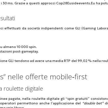
i 30 ms. Grazie a questi approcci Cop28Eusideevents.Eu ha potut
sultati
ici effettuati da società indipendenti come GLI (Gaming Labora
su almeno 10 000 spin.
polazioni post‑gameplay.
ione GLI tendono ad avere una media RTP del 99,02 % nella roulet
s” nelle offerte mobile‑first
 roulette digitale
inee pagate, nella roulette digitale gli “spin gratuiti” consisto
ni operatori permettono anche l’applicazione del
“double bet”
du
imo spin libero.