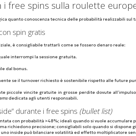
n i free spins sulla roulette euro
ogica quanto conoscenza tecnica delle probabilità realizzabili sul t
con spin gratis
iale, è consigliabile trattarli come se fossero denaro reale:
 quale interrompi la sessione gratuita.
ile dal bonus.
ente se il turnover richiesto è sostenibile rispetto alle future pu
te piccole vincite gratuite in grosse perdite dovute all’impul
aams
dedicata agli utenti responsabili.
side” durante i free spins
(bullet list)
untata con probabilità >48%; ideali quando si vuole accumulare pi
 ma richiedono precisione; consigliabili solo quando si dispone già
uno inside può bilanciare volatilità ed effetto moltiplicatore senz