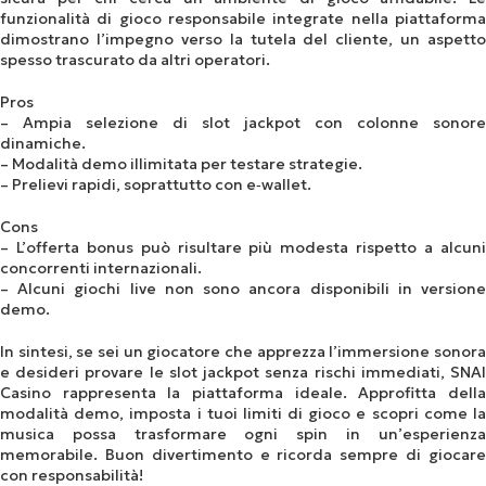
funzionalità di gioco responsabile integrate nella piattaforma
dimostrano l’impegno verso la tutela del cliente, un aspetto
spesso trascurato da altri operatori.
Pros
– Ampia selezione di slot jackpot con colonne sonore
dinamiche.
– Modalità demo illimitata per testare strategie.
– Prelievi rapidi, soprattutto con e‑wallet.
Cons
– L’offerta bonus può risultare più modesta rispetto a alcuni
concorrenti internazionali.
– Alcuni giochi live non sono ancora disponibili in versione
demo.
In sintesi, se sei un giocatore che apprezza l’immersione sonora
e desideri provare le slot jackpot senza rischi immediati, SNAI
Casino rappresenta la piattaforma ideale. Approfitta della
modalità demo, imposta i tuoi limiti di gioco e scopri come la
musica possa trasformare ogni spin in un’esperienza
memorabile. Buon divertimento e ricorda sempre di giocare
con responsabilità!