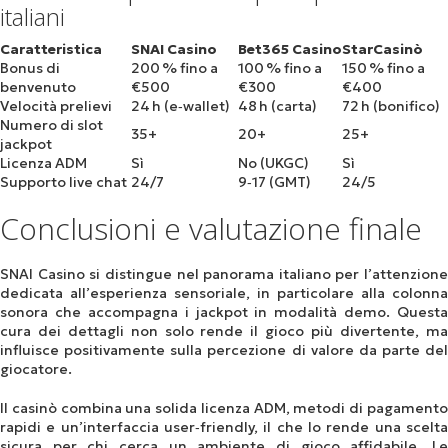
italiani
Caratteristica
SNAI Casino
Bet365 Casino
StarCasinò
Bonus di
200 % fino a
100 % fino a
150 % fino a
benvenuto
€500
€300
€400
Velocità prelievi
24 h (e‑wallet)
48 h (carta)
72 h (bonifico)
Numero di slot
35+
20+
25+
jackpot
Licenza ADM
Sì
No (UKGC)
Sì
Supporto live chat
24/7
9‑17 (GMT)
24/5
Conclusioni e valutazione finale
SNAI Casino si distingue nel panorama italiano per l’attenzione
dedicata all’esperienza sensoriale, in particolare alla colonna
sonora che accompagna i jackpot in modalità demo. Questa
cura dei dettagli non solo rende il gioco più divertente, ma
influisce positivamente sulla percezione di valore da parte del
giocatore.
Il casinò combina una solida licenza ADM, metodi di pagamento
rapidi e un’interfaccia user‑friendly, il che lo rende una scelta
sicura per chi cerca un ambiente di gioco affidabile. Le